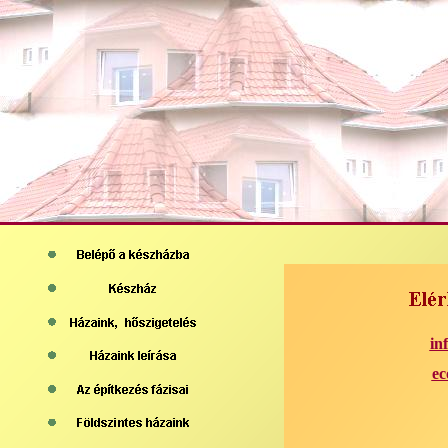
in
ec