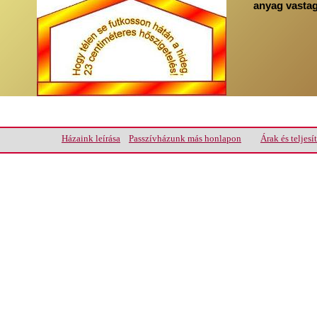
anyag vastag
Házaink leírása
Passzívházunk más honlapon
Árak és teljesí