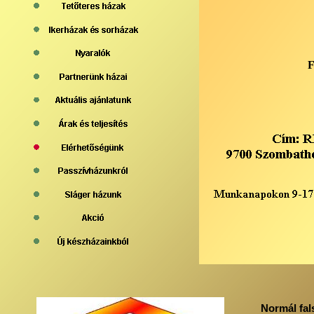
F
Normál fal