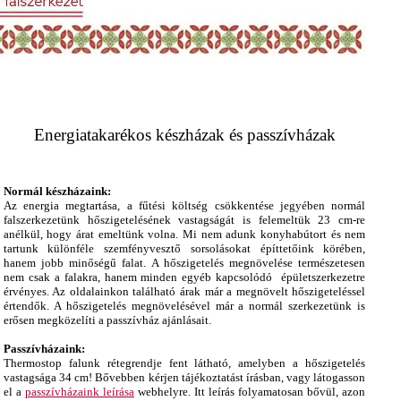
Energiatakarékos készházak és passzívházak
Normál készházaink:
Az energia megtartása, a fűtési költség csökkentése jegyében normál
falszerkezetünk hőszigetelésének vastagságát is felemeltük 23 cm-re
anélkül, hogy árat emeltünk volna. Mi nem adunk konyhabútort és nem
tartunk különféle szemfényvesztő sorsolásokat építtetőink körében,
hanem jobb minőségű falat. A hőszigetelés megnövelése természetesen
nem csak a falakra, hanem minden egyéb kapcsolódó épületszerkezetre
érvényes. Az oldalainkon található árak már a megnövelt hőszigeteléssel
értendők. A hőszigetelés megnövelésével már a normál szerkezetünk is
erősen megközelíti a passzívház ajánlásait.
Passzívházaink:
Thermostop falunk rétegrendje fent látható, amelyben a hőszigetelés
vastagsága 34 cm! Bővebben kérjen tájékoztatást írásban, vagy látogasson
el a
passzívházaink leírása
webhelyre. Itt leírás folyamatosan bővül, azon