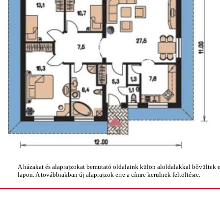
A házakat és alaprajzokat bemutató oldalaink külön aloldalakkal bővültek
lapon. A továbbiakban új alaprajzok erre a címre kerülnek feltöltésre.